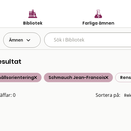
Bibliotek
Farliga ämnen
Ämnen
esultat
ällsorientering
Schmauch Jean-Francois
Rensa
äffar: 0
Sortera på: