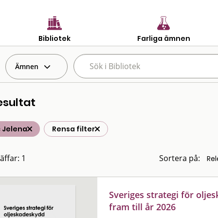
Bibliotek
Farliga ämnen
Ämnen
esultat
 Jelena
Rensa filter
äffar: 1
Sortera på:
Sveriges strategi för olj
fram till år 2026