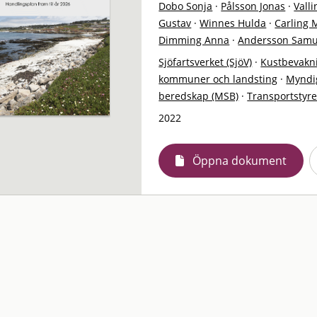
Dobo Sonja
·
Pålsson Jonas
·
Vall
Gustav
·
Winnes Hulda
·
Carling 
Dimming Anna
·
Andersson Samu
Sjöfartsverket (SjöV)
·
Kustbevakn
kommuner och landsting
·
Myndi
beredskap (MSB)
·
Transportstyr
2022
Öppna dokument