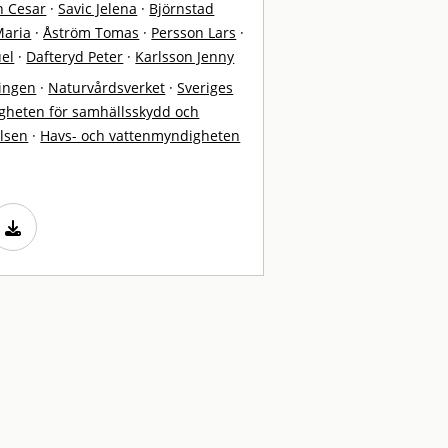
in Cesar
·
Savic Jelena
·
Björnstad
Maria
·
Åström Tomas
·
Persson Lars
·
el
·
Dafteryd Peter
·
Karlsson Jenny
ingen
·
Naturvårdsverket
·
Sveriges
gheten för samhällsskydd och
elsen
·
Havs- och vattenmyndigheten