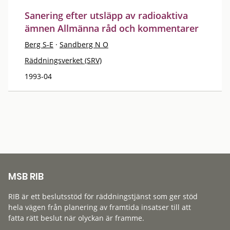
Sanering efter utsläpp av radioaktiva
ämnen Allmänna råd och kommentarer
Berg S-E
·
Sandberg N O
Räddningsverket (SRV)
1993-04
MSB RIB
RIB är ett beslutsstöd för räddningstjänst som ger stöd
hela vägen från planering av framtida insatser till att
fatta rätt beslut när olyckan är framme.