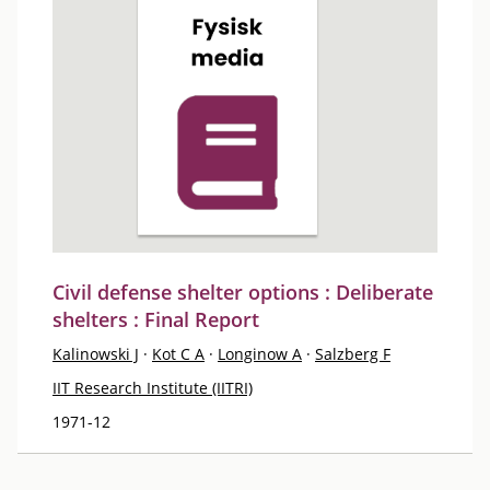
Civil defense shelter options : Deliberate
shelters : Final Report
Kalinowski J
·
Kot C A
·
Longinow A
·
Salzberg F
IIT Research Institute (IITRI)
1971-12