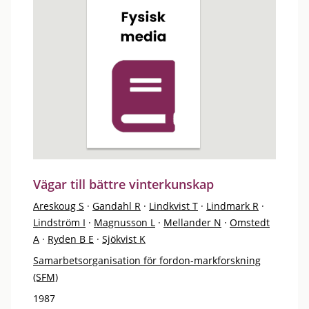
Vägar till bättre vinterkunskap
Areskoug S
·
Gandahl R
·
Lindkvist T
·
Lindmark R
·
Lindström I
·
Magnusson L
·
Mellander N
·
Omstedt
A
·
Ryden B E
·
Sjökvist K
Samarbetsorganisation för fordon-markforskning
(SFM)
1987