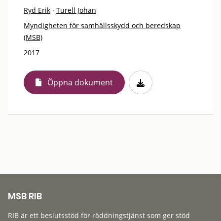
Ryd Erik
·
Turell Johan
Myndigheten för samhällsskydd och beredskap
(MSB)
2017
Öppna dokument
MSB RIB
RIB är ett beslutsstöd för räddningstjänst som ger stöd