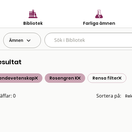
Bibliotek
Farliga ämnen
Ämnen
esultat
endevetenskap
Rosengren K
Rensa filter
äffar: 0
Sortera på: