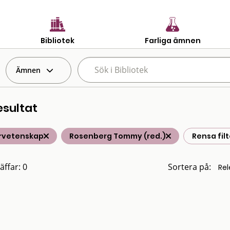
Bibliotek
Farliga ämnen
Ämnen
esultat
rvetenskap
Rosenberg Tommy (red.)
Rensa filt
äffar: 0
Sortera på: