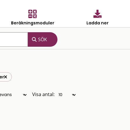
Beräkningsmoduler
Ladda ner
er
Visa antal: