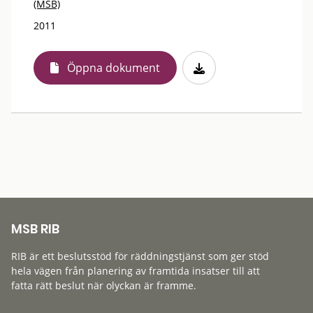
(MSB)
2011
Öppna dokument
MSB RIB
RIB är ett beslutsstöd för räddningstjänst som ger stöd
hela vägen från planering av framtida insatser till att
fatta rätt beslut när olyckan är framme.