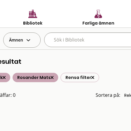
Bibliotek
Farliga ämnen
Ämnen
esultat
ik
Rosander Mats
Rensa filter
äffar: 0
Sortera på: