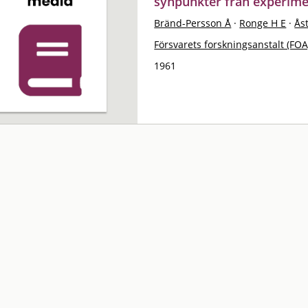
synpunkter från experim
Bränd-Persson Å
·
Ronge H E
·
Ås
Försvarets forskningsanstalt (FOA
1961