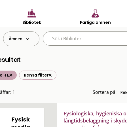
Bibliotek
Farliga ämnen
Ämnen
esultat
e H E
Rensa filter
äffar: 1
Sortera på:
Fysiologiska, hygieniska 
långtidsbeläggning i skyd