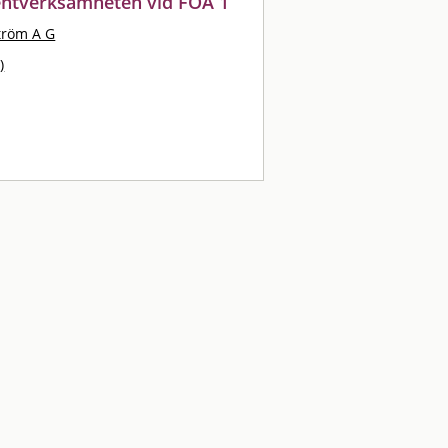
entverksamheten vid FOA 1
tröm A G
)