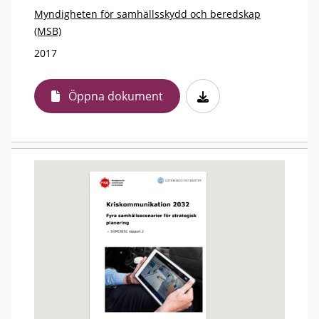
Myndigheten för samhällsskydd och beredskap
(MSB)
2017
Öppna dokument