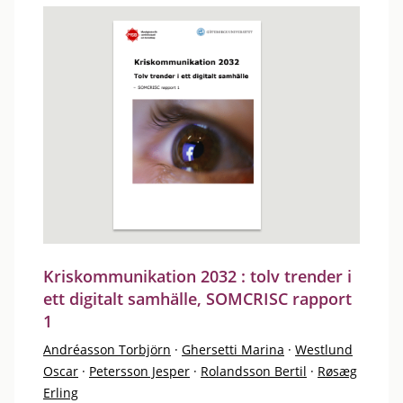
Kriskommunikation 2032 : tolv trender i
ett digitalt samhälle, SOMCRISC rapport
1
Andréasson Torbjörn
·
Ghersetti Marina
·
Westlund
Oscar
·
Petersson Jesper
·
Rolandsson Bertil
·
Røsæg
Erling