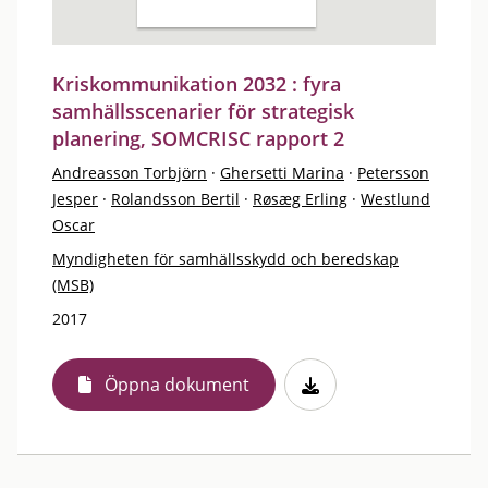
Kriskommunikation 2032 : fyra
samhällsscenarier för strategisk
planering, SOMCRISC rapport 2
Andreasson Torbjörn
·
Ghersetti Marina
·
Petersson
Jesper
·
Rolandsson Bertil
·
Røsæg Erling
·
Westlund
Oscar
Myndigheten för samhällsskydd och beredskap
(MSB)
2017
Öppna dokument