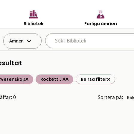
Bibliotek
Farliga ämnen
Ämnen
esultat
rvetenskap
Rockett J A
Rensa filter
äffar: 0
Sortera på: