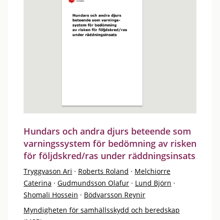
Hundars och andra djurs beteende som
varningssystem för bedömning av risken
för följdskred/ras under räddningsinsats
Tryggvason Ari
·
Roberts Roland
·
Melchiorre
Caterina
·
Gudmundsson Olafur
·
Lund Björn
·
Shomali Hossein
·
Bödvarsson Reynir
Myndigheten för samhällsskydd och beredskap