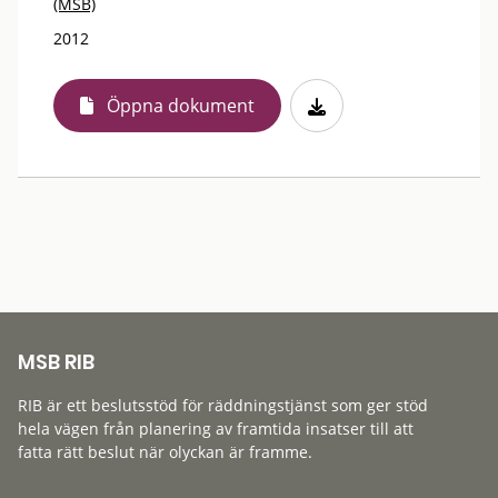
(MSB)
2012
Öppna dokument
MSB RIB
RIB är ett beslutsstöd för räddningstjänst som ger stöd
hela vägen från planering av framtida insatser till att
fatta rätt beslut när olyckan är framme.