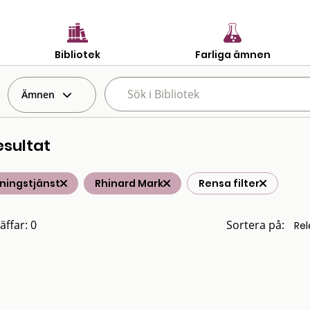
Bibliotek
Farliga ämnen
Ämnen
esultat
ningstjänst
Rhinard Mark
Rensa filter
äffar: 0
Sortera på: