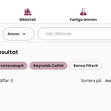
Bibliotek
Farliga ämnen
Ämnen
esultat
rvetenskap
Reynolds Cath
Rensa filter
äffar: 0
Sortera på: