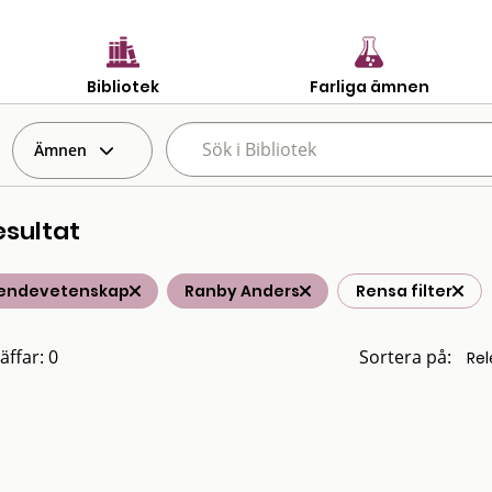
Bibliotek
Farliga ämnen
Ämnen
esultat
endevetenskap
Ranby Anders
Rensa filter
äffar: 0
Sortera på: