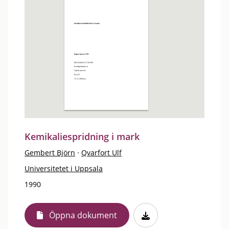
Kemikaliespridning i mark
Gembert Björn
·
Qvarfort Ulf
Universitetet i Uppsala
1990
Öppna dokument