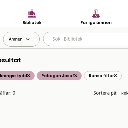
Bibliotek
Farliga ämnen
Ämnen
esultat
lkningsskydd
Pobegen Josef
Rensa filter
äffar: 0
Sortera på: