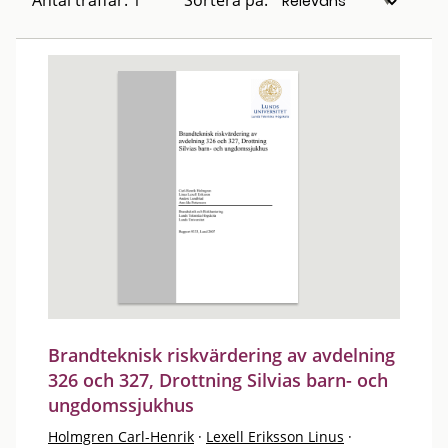
Antal träffar: 1
Sortera på:
Brandteknisk riskvärdering av avdelning
326 och 327, Drottning Silvias barn- och
ungdomssjukhus
Holmgren Carl-Henrik
·
Lexell Eriksson Linus
·