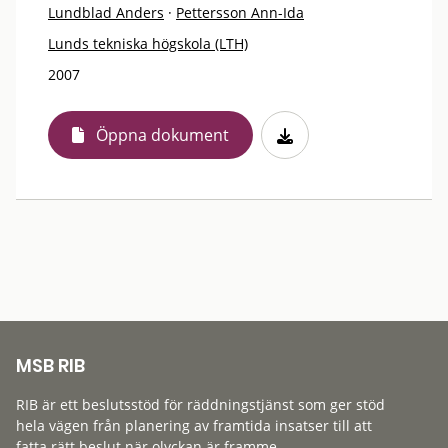
Lundblad Anders
·
Pettersson Ann-Ida
Lunds tekniska högskola (LTH)
2007
Öppna dokument
MSB RIB
RIB är ett beslutsstöd för räddningstjänst som ger stöd
hela vägen från planering av framtida insatser till att
fatta rätt beslut när olyckan är framme.