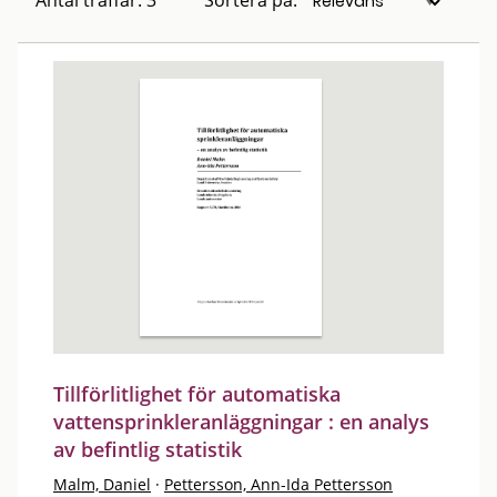
Antal träffar: 3
Sortera på:
Tillförlitlighet för automatiska
vattensprinkleranläggningar : en analys
av befintlig statistik
Malm, Daniel
·
Pettersson, Ann-Ida Pettersson