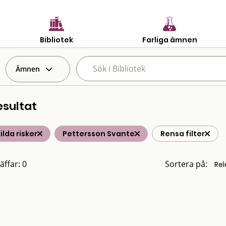
Bibliotek
Farliga ämnen
Ämnen
esultat
ilda risker
Pettersson Svante
Rensa filter
äffar: 0
Sortera på: