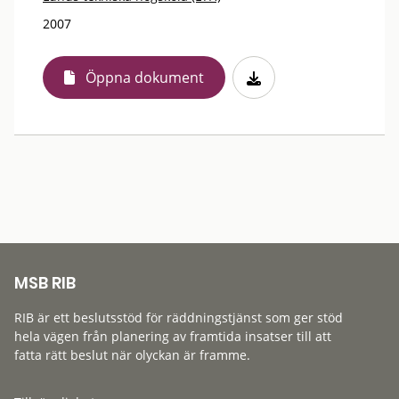
2007
Öppna dokument
MSB RIB
RIB är ett beslutsstöd för räddningstjänst som ger stöd
hela vägen från planering av framtida insatser till att
fatta rätt beslut när olyckan är framme.