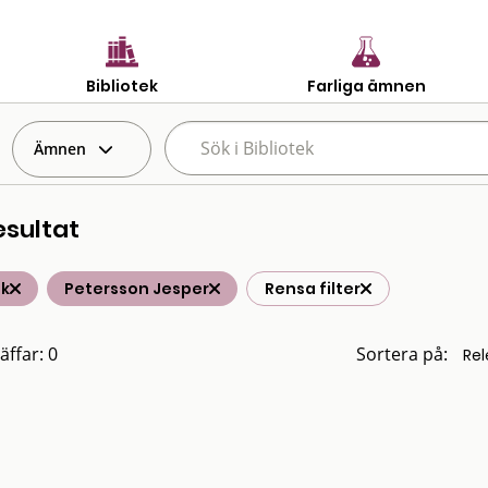
Bibliotek
Farliga ämnen
Ämnen
esultat
ik
Petersson Jesper
Rensa filter
äffar: 0
Sortera på: