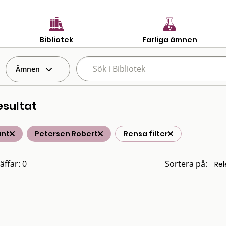
Bibliotek
Farliga ämnen
Ämnen
esultat
änt
Petersen Robert
Rensa filter
äffar: 0
Sortera på: