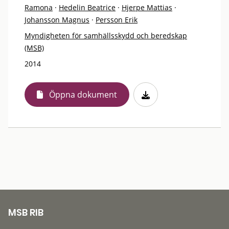
Ramona
·
Hedelin Beatrice
·
Hjerpe Mattias
·
Johansson Magnus
·
Persson Erik
Myndigheten för samhällsskydd och beredskap
(MSB)
2014
Öppna dokument
MSB RIB