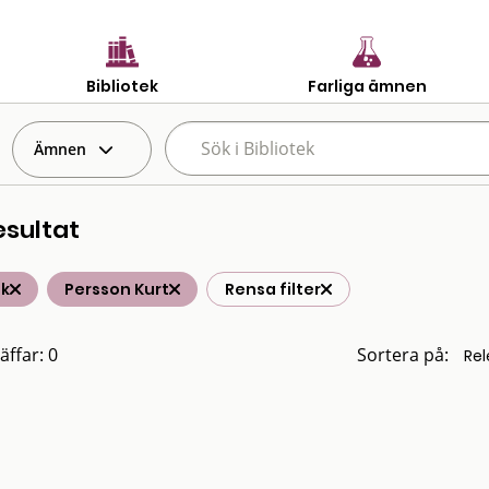
Bibliotek
Farliga ämnen
Ämnen
esultat
ik
Persson Kurt
Rensa filter
äffar: 0
Sortera på: