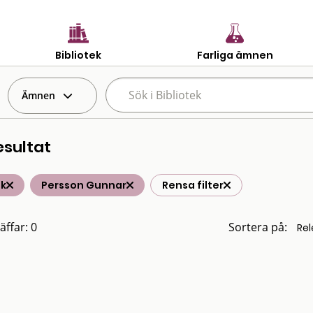
Bibliotek
Farliga ämnen
Ämnen
esultat
ik
Persson Gunnar
Rensa filter
äffar: 0
Sortera på: