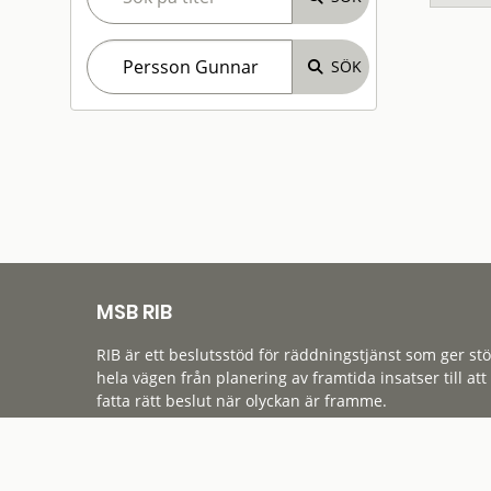
MSB RIB
RIB är ett beslutsstöd för räddningstjänst som ger st
hela vägen från planering av framtida insatser till att
fatta rätt beslut när olyckan är framme.
Tillgänglighet
Cookies