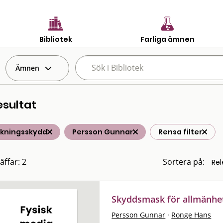
Bibliotek
Farliga ämnen
Ämnen
esultat
lkningsskydd
Persson Gunnar
Rensa filter
äffar: 2
Sortera på:
Skyddsmask för allmänhet
Persson Gunnar
·
Ronge Hans