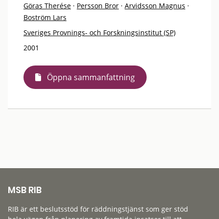
Göras Therése
·
Persson Bror
·
Arvidsson Magnus
·
Boström Lars
Sveriges Provnings- och Forskningsinstitut (SP)
2001
Öppna sammanfattning
MSB RIB
RIB är ett beslutsstöd för räddningstjänst som ger stöd