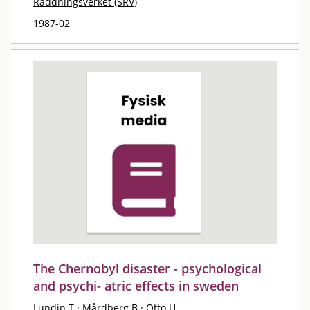
Räddningsverket (SRV)
1987-02
The Chernobyl disaster - psychological
and psychi- atric effects in sweden
Lundin T
·
Mårdberg B
·
Otto U