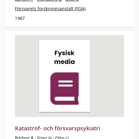
Försvarets forskningsanstalt (FOA)
1987
Katastrof- och försvarspsykiatri
Bilding Å
·
Fries H
·
Otto U