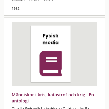
1982
Människor i kris, katastrof och krig : En
antologi
Otto U
·
Weisaeth L
·
Arvidsson O
·
Molander P
·