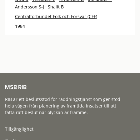
Andersson S-J
·
Shalit B
Centralförbundet Folk och Försvar (CFF)
1984
MSB RIB
RIB är ett beslutsstöd för räddningstjänst som ger stöd
hela vägen från planering av framtida insatser till att
fatta rätt beslut när olyckan är framme.
Tillgänglighet