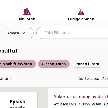
Bibliotek
Farliga ämnen
Ämnen
esultat
in och friskvård
Olsson, Lars
Rensa filter
äffar: 1
Sortera på:
Säker utformning av drift
Axelsson Lars
·
Olsson Stefan
·
Ch