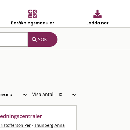
Beräkningsmoduler
Ladda ner
Visa antal:
ledningscentraler
ristofferson Per
·
Thunberg Anna