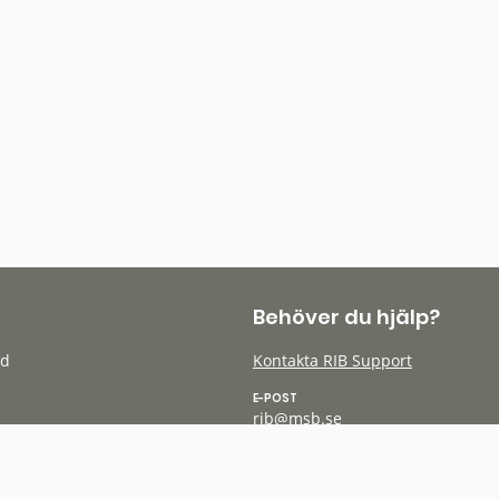
Behöver du hjälp?
öd
Kontakta RIB Support
E-POST
rib@msb.se