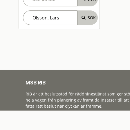
MSB RIB
RIB är ett beslutsstöd för räddningstjänst som ger st
hela vägen från planering av framtida insatser till att
fatta rätt beslut när olyckan är framme.
Tillgänglighet
Cookies