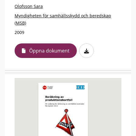
Olofsson Sara
Myndigheten för samhällsskydd och beredskap
(MSB)
2009
Öppna dokument