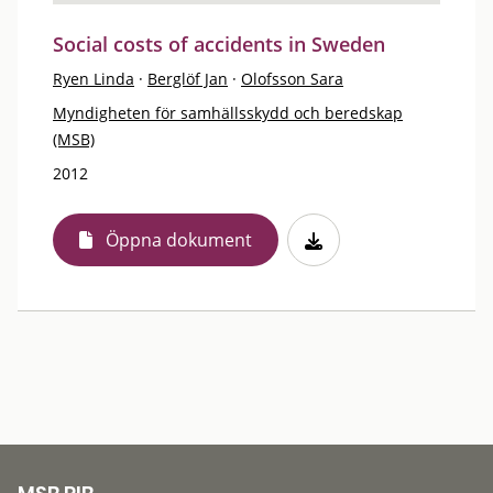
Social costs of accidents in Sweden
Ryen Linda
·
Berglöf Jan
·
Olofsson Sara
Myndigheten för samhällsskydd och beredskap
(MSB)
2012
Öppna dokument