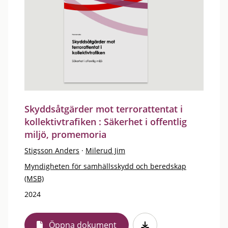
Skyddsåtgärder mot terrorattentat i
kollektivtrafiken : Säkerhet i offentlig
miljö, promemoria
Stigsson Anders
·
Milerud Jim
Myndigheten för samhällsskydd och beredskap
(MSB)
2024
Öppna dokument