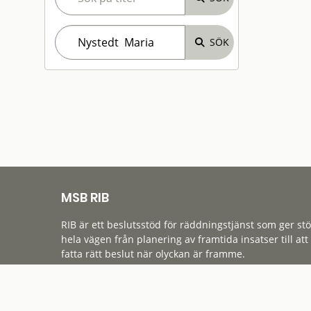
MSB RIB
RIB är ett beslutsstöd för räddningstjänst som ger st
hela vägen från planering av framtida insatser till att
fatta rätt beslut när olyckan är framme.
Tillgänglighet
Cookies