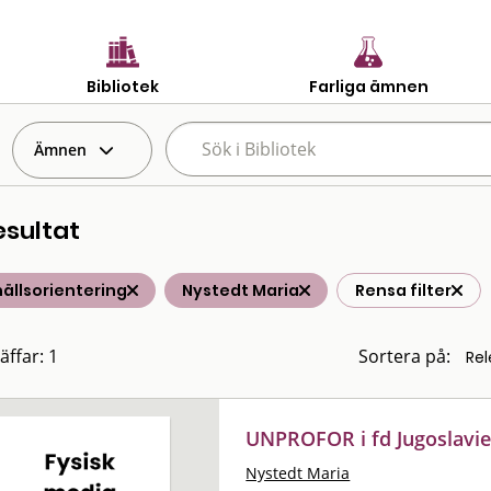
Bibliotek
Farliga ämnen
Ämnen
esultat
ällsorientering
Nystedt Maria
Rensa filter
äffar: 1
Sortera på:
UNPROFOR i fd Jugoslavien
Nystedt Maria