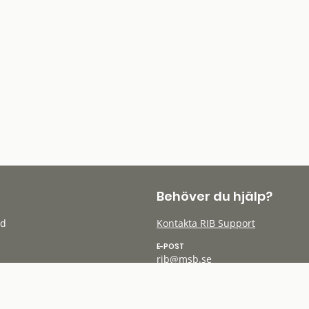
Behöver du hjälp?
öd
Kontakta RIB Support
E-POST
rib@msb.se