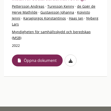
Pettersson Andreas
·
Turesson Kenny
·
de Goër de
Herve Mathilde
·
Gustavsson Johanna
·
Koivisto
Jenni
·
Karagiorgos Konstantinos
·
Haas Jan
·
Nyberg
Lars
Myndigheten för samhällsskydd och beredskap
(MSB)
2022
Öppna dokument