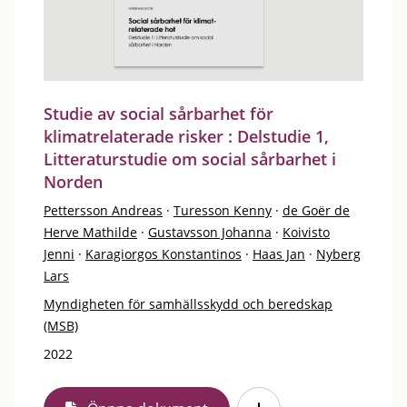
Studie av social sårbarhet för
klimatrelaterade risker : Delstudie 1,
Litteraturstudie om social sårbarhet i
Norden
Pettersson Andreas
·
Turesson Kenny
·
de Goër de
Herve Mathilde
·
Gustavsson Johanna
·
Koivisto
Jenni
·
Karagiorgos Konstantinos
·
Haas Jan
·
Nyberg
Lars
Myndigheten för samhällsskydd och beredskap
(MSB)
2022