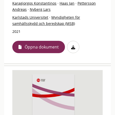
Karagiorgos Konstantinos
·
Haas Jan
·
Pettersson
Andreas
·
Nyberg Lars
Karlstads Universitet
·
Myndigheten för
samhällsskydd och beredskap (MSB)
2021
Öppna dokument