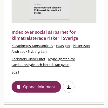
Index över social sårbarhet för
klimatrelaterade risker i Sverige
Karagiorgos Konstantinos
·
Haas Jan
·
Pettersson
Andreas
·
Nyberg Lars
Karlstads Universitet
·
Myndigheten för
samhällsskydd och beredskap (MSB)
2021
Öppna dokument