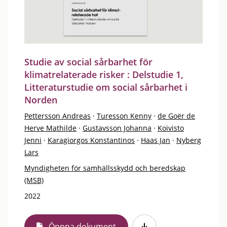
Studie av social sårbarhet för
klimatrelaterade risker : Delstudie 1,
Litteraturstudie om social sårbarhet i
Norden
Pettersson Andreas
·
Turesson Kenny
·
de Goër de
Herve Mathilde
·
Gustavsson Johanna
·
Koivisto
Jenni
·
Karagiorgos Konstantinos
·
Haas Jan
·
Nyberg
Lars
Myndigheten för samhällsskydd och beredskap
(MSB)
2022
Öppna dokument