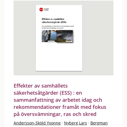
Effekter av samhällets
säkerhetsåtgärder (ESS) : en
sammanfattning av arbetet idag och
rekommendationer framåt med fokus
på översvämningar, ras och skred
Andersson-Sköld Yvonne
·
Nyberg Lars
·
Bergman