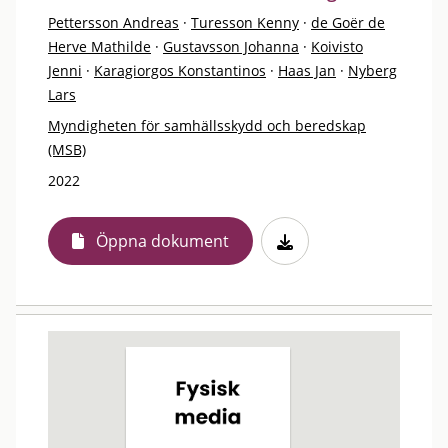
Pettersson Andreas
·
Turesson Kenny
·
de Goër de
Herve Mathilde
·
Gustavsson Johanna
·
Koivisto
Jenni
·
Karagiorgos Konstantinos
·
Haas Jan
·
Nyberg
Lars
Myndigheten för samhällsskydd och beredskap
(MSB)
2022
Öppna dokument