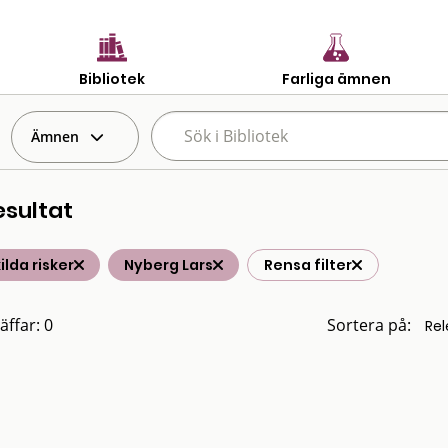
Bibliotek
Farliga ämnen
Ämnen
esultat
ilda risker
Nyberg Lars
Rensa filter
äffar: 0
Sortera på: