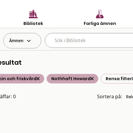
Bibliotek
Farliga ämnen
Ämnen
esultat
in och friskvård
Nothhaft Howard
Rensa filter
äffar: 0
Sortera på: