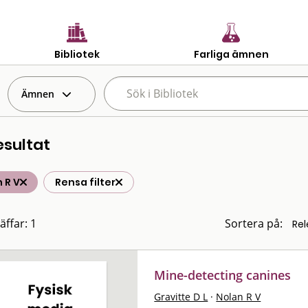
Bibliotek
Farliga ämnen
Ämnen
esultat
 R V
Rensa filter
äffar: 1
Sortera på:
Mine-detecting canines
Gravitte D L
·
Nolan R V