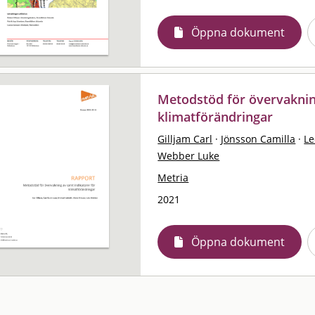
Öppna dokument
Metodstöd för övervaknin
klimatförändringar
Gilljam Carl
·
Jönsson Camilla
·
Le
Webber Luke
Metria
2021
Öppna dokument