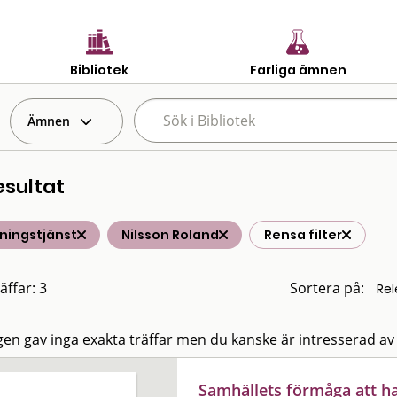
Bibliotek
Farliga ämnen
Ämnen
esultat
ningstjänst
Nilsson Roland
Rensa filter
äffar: 3
Sortera på:
en gav inga exakta träffar men du kanske är intresserad av
Samhällets förmåga att h