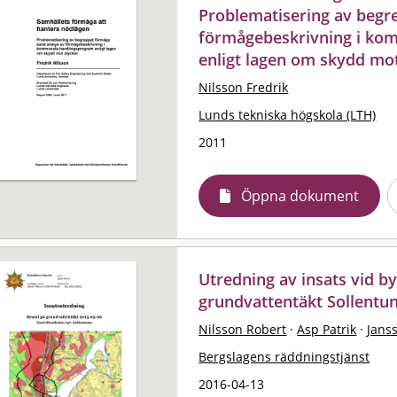
Problematisering av begr
förmågebeskrivning i ko
enligt lagen om skydd mo
Nilsson Fredrik
Lunds tekniska högskola (LTH)
2011
Öppna dokument
Utredning av insats vid 
grundvattentäkt Sollentu
Nilsson Robert
·
Asp Patrik
·
Jans
Bergslagens räddningstjänst
2016-04-13