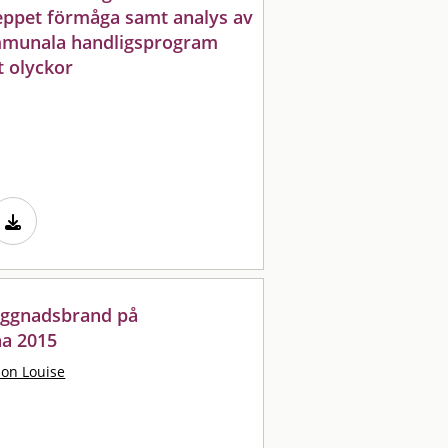
eppet förmåga samt analys av
mmunala handligsprogram
t olyckor
byggnadsbrand på
na 2015
son Louise