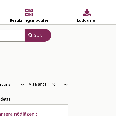
Beräkningsmoduler
Ladda ner
Visa antal:
 detta
antera nödlägen :