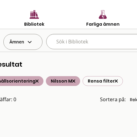
Bibliotek
Farliga ämnen
Ämnen
esultat
ällsorientering
Nilsson M
Rensa filter
äffar: 0
Sortera på: