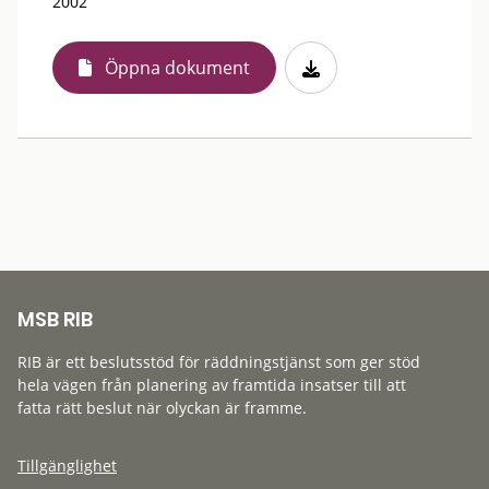
2002
Öppna dokument
MSB RIB
RIB är ett beslutsstöd för räddningstjänst som ger stöd
hela vägen från planering av framtida insatser till att
fatta rätt beslut när olyckan är framme.
Tillgänglighet