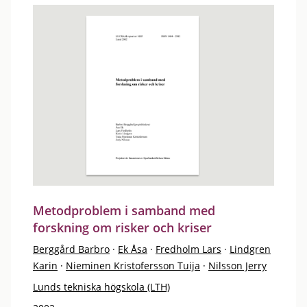
Metodproblem i samband med
forskning om risker och kriser
Berggård Barbro
·
Ek Åsa
·
Fredholm Lars
·
Lindgren
Karin
·
Nieminen Kristofersson Tuija
·
Nilsson Jerry
Lunds tekniska högskola (LTH)