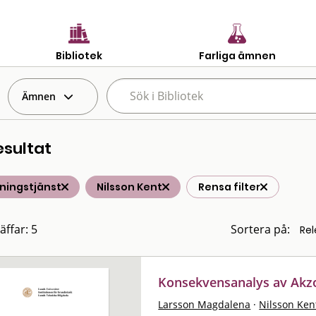
Bibliotek
Farliga ämnen
Ämnen
esultat
ningstjänst
Nilsson Kent
Rensa filter
äffar: 5
Sortera på:
Konsekvensanalys av Akzo
Larsson Magdalena
·
Nilsson Ken