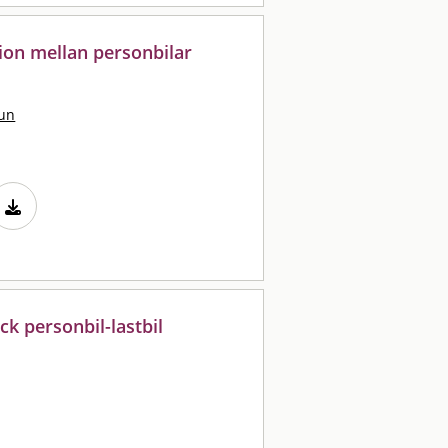
sion mellan personbilar
un
ck personbil-lastbil