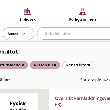
Bibliotek
Farliga ämnen
Ämnen
esultat
stridsmedel
Nilsson K-E
Rensa filter
äffar: 1
Sortera på:
Översikt kärnladdningsv
68)