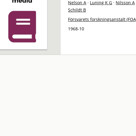
Nelson A
·
Luning K G
·
Nilsson A
Schildt B
Försvarets forskningsanstalt (FOA
1968-10