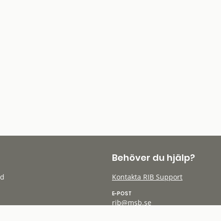
Behöver du hjälp?
öd
Kontakta RIB Support
E-POST
rib@msb.se