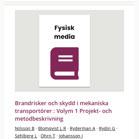
Brandrisker och skydd i mekaniska
transportörer : Volym 1 Projekt- och
metodbeskrivning
Nilsson B
·
Blomqvist L R
·
Ryderman A
·
Rydin G
·
Sehlberg L
·
Öhrn T
·
Johansson J