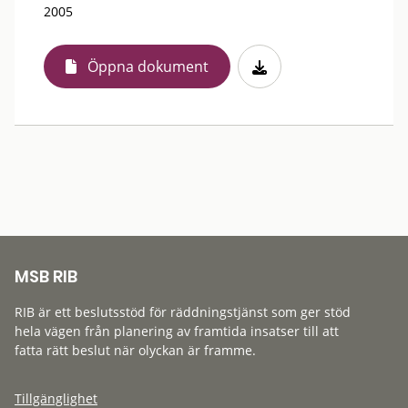
2005
Öppna dokument
MSB RIB
RIB är ett beslutsstöd för räddningstjänst som ger stöd
hela vägen från planering av framtida insatser till att
fatta rätt beslut när olyckan är framme.
Tillgänglighet