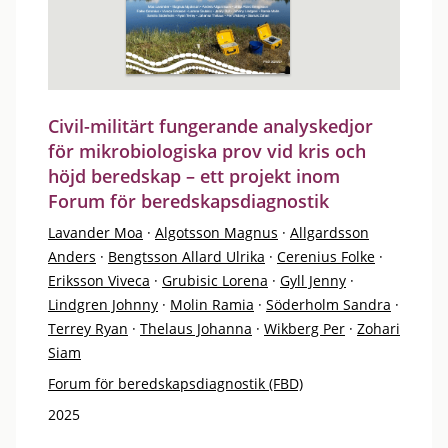
Civil-militärt fungerande analyskedjor
för mikrobiologiska prov vid kris och
höjd beredskap – ett projekt inom
Forum för beredskapsdiagnostik
Lavander Moa
·
Algotsson Magnus
·
Allgardsson
Anders
·
Bengtsson Allard Ulrika
·
Cerenius Folke
·
Eriksson Viveca
·
Grubisic Lorena
·
Gyll Jenny
·
Lindgren Johnny
·
Molin Ramia
·
Söderholm Sandra
·
Terrey Ryan
·
Thelaus Johanna
·
Wikberg Per
·
Zohari
Siam
Forum för beredskapsdiagnostik (FBD)
2025