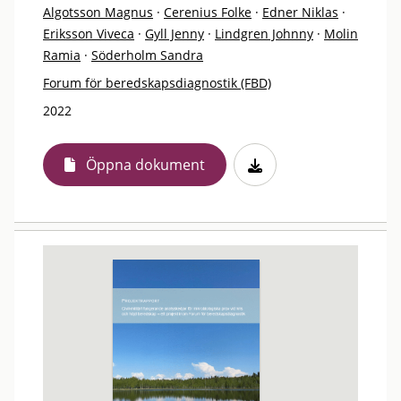
Algotsson Magnus
·
Cerenius Folke
·
Edner Niklas
·
Eriksson Viveca
·
Gyll Jenny
·
Lindgren Johnny
·
Molin
Ramia
·
Söderholm Sandra
Forum för beredskapsdiagnostik (FBD)
2022
Öppna dokument