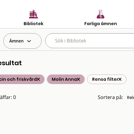
Bibliotek
Farliga ämnen
Ämnen
esultat
in och friskvård
Molin Anna
Rensa filter
äffar: 0
Sortera på: