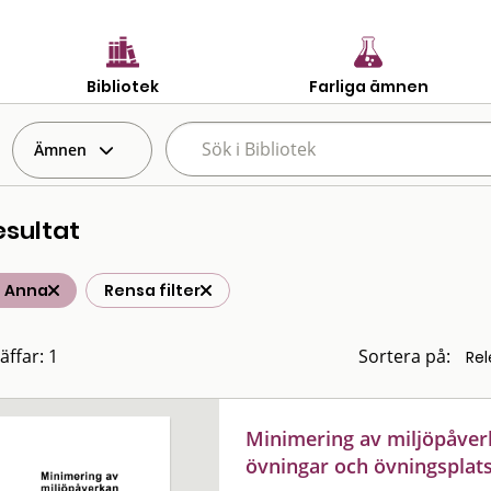
Bibliotek
Farliga ämnen
Ämnen
esultat
n Anna
Rensa filter
äffar: 1
Sortera på:
Minimering av miljöpåver
övningar och övningsplat