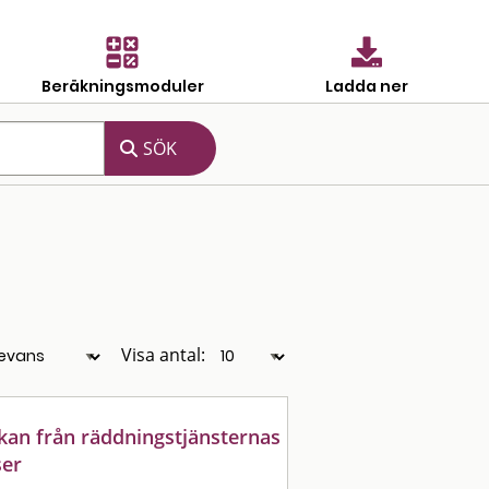
Beräkningsmoduler
Ladda ner
Visa antal:
kan från räddningstjänsternas
ser